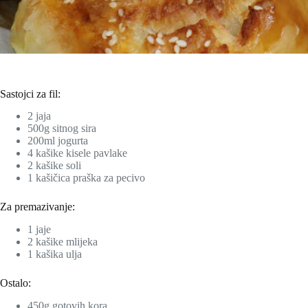
Sastojci za fil:
2 jaja
500g sitnog sira
200ml jogurta
4 kašike kisele pavlake
2 kašike soli
1 kašičica praška za pecivo
Za premazivanje:
1 jaje
2 kašike mlijeka
1 kašika ulja
Ostalo:
450g gotovih kora