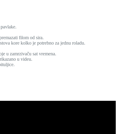
e pavlake.
premazati filom od sira.
listova kore kolko je potrebno za jednu roladu.
stoje u zamrzivaču sat vremena.
prikazano u videu.
ituljice.