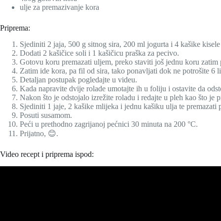
ulje za premazivanje kora
Priprema:
Sjediniti 2 jaja, 500 g sitnog sira, 200 ml jogurta i 4 kašike kisel
Dodati 2 kašičice soli i 1 kašičicu praška za pecivo.
Gotovu koru premazati uljem, preko staviti još jednu koru zatim 
Zatim ide kora, pa fil od sira, tako ponavljati dok ne potrošite 6 
Detaljan postupak pogledajte u videu.
Kada napravite dvije rolade umotajte ih u foliju i ostavite da od
Nakon što je odstojalo izrežite roladu i redajte u pleh kao što je 
Sjediniti 1 jaje, 2 kašike mlijeka i jednu kašiku ulja te premazati p
Posuti susamom.
Peći u prethodno zagrijanoj pećnici 30 minuta na 200 °C.
Prijatno, 😊.
Video recept i priprema ispod: