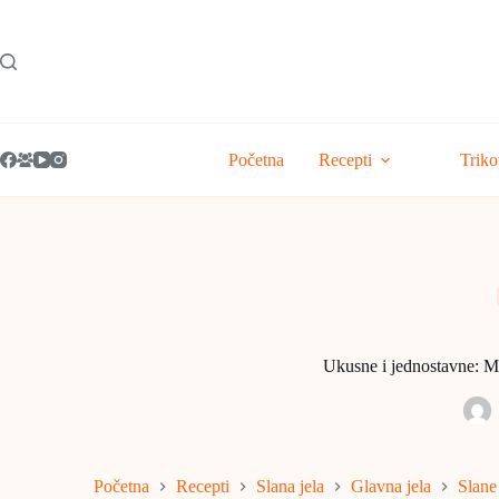
Skip
to
content
Početna
Recepti
Triko
Ukusne i jednostavne: Me
Početna
Recepti
Slana jela
Glavna jela
Slane 