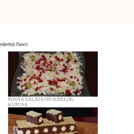
sljednji članci:
POSNA SALATA OD KISELOG
KUPUSA