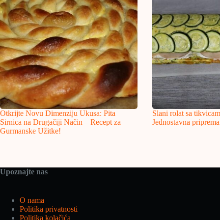
Otkrijte Novu Dimenziju Ukusa: Pita
Slani rolat sa tikvica
Sirnica na Drugačiji Način – Recept za
Jednostavna priprema 
Gurmanske Užitke!
Upoznajte nas
O nama
Politika privatnosti
Politika kolačića