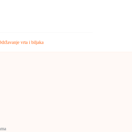
državanje vrta i biljaka
rama