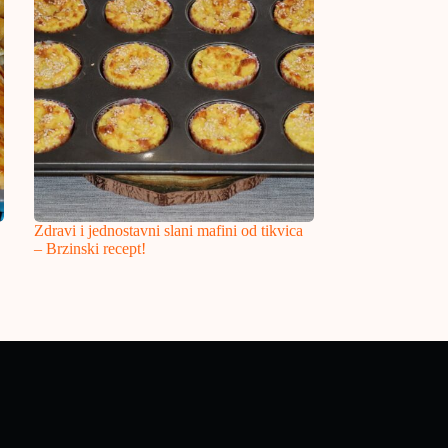
Zdravi i jednostavni slani mafini od tikvica
– Brzinski recept!