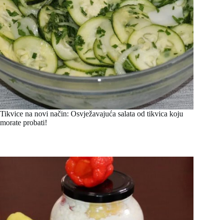
Tikvice na novi način: Osvježavajuća salata od tikvica koju
morate probati!