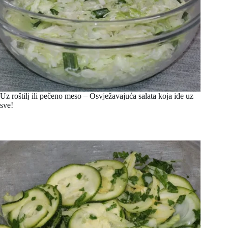
Uz roštilj ili pečeno meso – Osvježavajuća salata koja ide uz
sve!