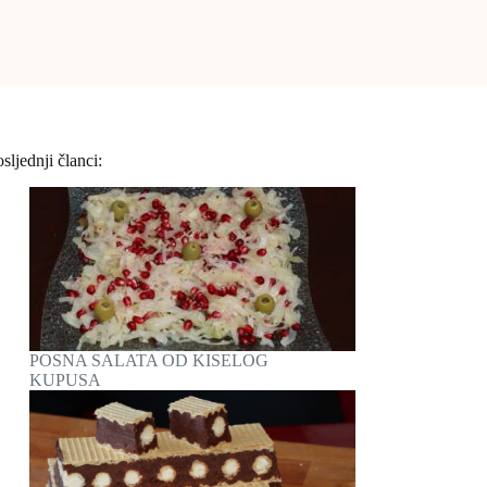
sljednji članci:
POSNA SALATA OD KISELOG
KUPUSA