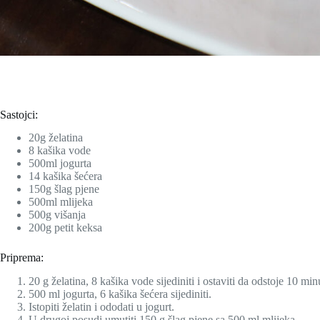
Sastojci:
20g želatina
8 kašika vode
500ml jogurta
14 kašika šećera
150g šlag pjene
500ml mlijeka
500g višanja
200g petit keksa
Priprema:
20 g želatina, 8 kašika vode sijediniti i ostaviti da odstoje 10 min
500 ml jogurta, 6 kašika šećera sijediniti.
Istopiti želatin i ododati u jogurt.
U drugoj posudi umutiti 150 g šlag pjene sa 500 ml mlijeka.