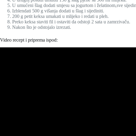
U umućeni šlag dodati smjesu sa jogurtom i želatinom,sve sijedini
Izblendati 500 g višanja dodati u šlag i sijediniti.
200 g petit keksa umakati u mlijeko i redati u pleh.
Preko keksa staviti fil i ostaviti da odstoji 2 sata u zamrzivaču.
Nakon što je odstojalo izrezati.
Video recept i priprema ispod: