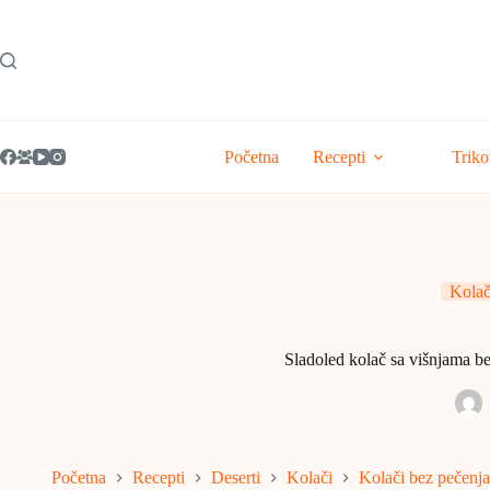
Skip
to
content
Početna
Recepti
Triko
Kolač
Sladoled kolač sa višnjama be
Početna
Recepti
Deserti
Kolači
Kolači bez pečenja