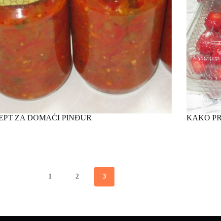
EPT ZA DOMAĆI PINĐUR
KAKO P
1
2
3