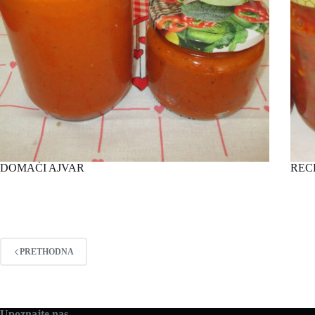
DOMAĆI AJVAR
REC
PRETHODNA
Upoznajte nas