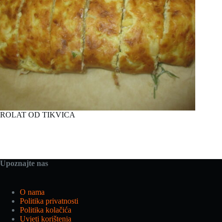
ROLAT OD TIKVICA
Upoznajte nas
O nama
Politika privatnosti
Politika kolačića
Uvjeti korištenja